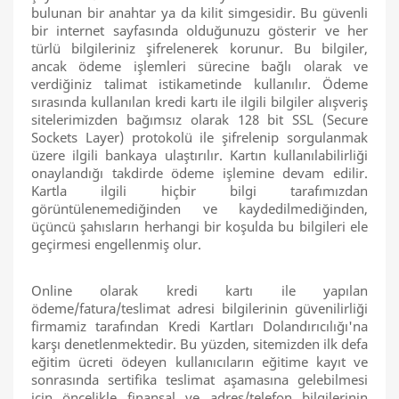
bulunan bir anahtar ya da kilit simgesidir. Bu güvenli
bir internet sayfasında olduğunuzu gösterir ve her
türlü bilgileriniz şifrelenerek korunur. Bu bilgiler,
ancak ödeme işlemleri sürecine bağlı olarak ve
verdiğiniz talimat istikametinde kullanılır. Ödeme
sırasında kullanılan kredi kartı ile ilgili bilgiler alışveriş
sitelerimizden bağımsız olarak 128 bit SSL (Secure
Sockets Layer) protokolü ile şifrelenip sorgulanmak
üzere ilgili bankaya ulaştırılır. Kartın kullanılabilirliği
onaylandığı takdirde ödeme işlemine devam edilir.
Kartla ilgili hiçbir bilgi tarafımızdan
görüntülenemediğinden ve kaydedilmediğinden,
üçüncü şahısların herhangi bir koşulda bu bilgileri ele
geçirmesi engellenmiş olur.
Online olarak kredi kartı ile yapılan
ödeme/fatura/teslimat adresi bilgilerinin güvenilirliği
firmamiz tarafından Kredi Kartları Dolandırıcılığı'na
karşı denetlenmektedir. Bu yüzden, sitemizden ilk defa
eğitim ücreti ödeyen kullanıcıların eğitime kayıt ve
sonrasında sertifika teslimat aşamasına gelebilmesi
için öncelikle finansal ve adres/telefon bilgilerinin