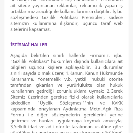
ait sitede yayınlanan reklamlar, reklamcılık yapan iş
ortaklarımız aracılığı ile kullanıcılarımıza dağıtılır. İş bu
sözleşmedeki Gizlilik Politikası Prensipleri, sadece
sitemizin kullanımına ilişkindir, üçüncü taraf web
sitelerini kapsamaz.
İSTİSNAİ HALLER
Aşağıda belirtilen sınırlı hallerde Firmamız, işbu
"Gizlilik Politikası" hükümleri dışında kullanıcılara ait
bilgileri üçüncü kişilere açıklayabilir. Bu durumlar
sınırlı sayıda olmak üzere; 1.Kanun, Kanun Hükmünde
Kararname, Yönetmelik v.b. yetkili hukuki otorite
tarafından çıkarılan ve yürürlülükte olan hukuk
kurallarının getirdiği zorunluluklara uymak; 2.Gerek
Sitemiz üzerinden gerekse fiziki olarak kullanıcılarla
akdedilen "Üyelik Sözleşmesi"'nin ve KVKK
kapsamında onaylanan Aydınlatma Metni,Açık Rıza
Formu ile diğer sözleşmelerin gereklerini yerine
getirmek ve bunları uygulamaya koymak amacıyla;
3.Yetkili idari ve adli otorite tarafından usulüne göre
yürütülen bir araştırma veya soruşturmanın yürütümü