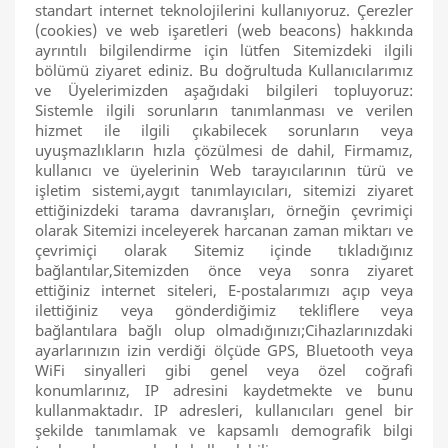
standart internet teknolojilerini kullanıyoruz. Çerezler
(cookies) ve web işaretleri (web beacons) hakkında
ayrıntılı bilgilendirme için lütfen Sitemizdeki ilgili
bölümü ziyaret ediniz. Bu doğrultuda Kullanıcılarımız
ve Üyelerimizden aşağıdaki bilgileri topluyoruz:
Sistemle ilgili sorunların tanımlanması ve verilen
hizmet ile ilgili çıkabilecek sorunların veya
uyuşmazlıkların hızla çözülmesi de dahil, Firmamız,
kullanıcı ve üyelerinin Web tarayıcılarının türü ve
işletim sistemi,aygıt tanımlayıcıları, sitemizi ziyaret
ettiğinizdeki tarama davranışları, örneğin çevrimiçi
olarak Sitemizi inceleyerek harcanan zaman miktarı ve
çevrimiçi olarak Sitemiz içinde tıkladığınız
bağlantılar,Sitemizden önce veya sonra ziyaret
ettiğiniz internet siteleri, E-postalarımızı açıp veya
ilettiğiniz veya gönderdiğimiz tekliflere veya
bağlantılara bağlı olup olmadığınızı;Cihazlarınızdaki
ayarlarınızın izin verdiği ölçüde GPS, Bluetooth veya
WiFi sinyalleri gibi genel veya özel coğrafi
konumlarınız, IP adresini kaydetmekte ve bunu
kullanmaktadır. IP adresleri, kullanıcıları genel bir
şekilde tanımlamak ve kapsamlı demografik bilgi