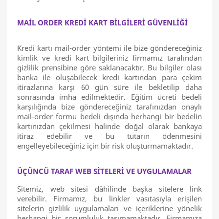
MAİL ORDER KREDİ KART BİLGİLERİ GÜVENLİĞİ
Kredi kartı mail-order yöntemi ile bize göndereceğiniz
kimlik ve kredi kart bilgileriniz firmamız tarafından
gizlilik prensibine göre saklanacaktır. Bu bilgiler olası
banka ile oluşabilecek kredi kartından para çekim
itirazlarına karşı 60 gün süre ile bekletilip daha
sonrasında imha edilmektedir. Eğitim ücreti bedeli
karşılığında bize göndereceğiniz tarafınızdan onaylı
mail-order formu bedeli dışında herhangi bir bedelin
kartınızdan çekilmesi halinde doğal olarak bankaya
itiraz edebilir ve bu tutarın ödenmesini
engelleyebileceğiniz için bir risk oluşturmamaktadır.
ÜÇÜNCÜ TARAF WEB SİTELERİ VE UYGULAMALAR
Sitemiz, web sitesi dâhilinde başka sitelere link
verebilir. Firmamız, bu linkler vasıtasıyla erişilen
sitelerin gizlilik uygulamaları ve içeriklerine yönelik
herhangi bir sorumluluk taşımamaktadır. Firmamıza