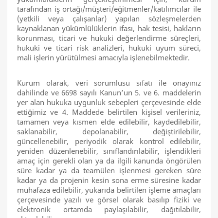
tarafından iş ortağı/müşteri/eğitmenler/katılımcılar ile
(yetkili veya çalışanlar) yapılan sözleşmelerden
kaynaklanan yükümlülüklerin ifası, hak tesisi, hakların
korunması, ticari ve hukuki değerlendirme süreçleri,
hukuki ve ticari risk analizleri, hukuki uyum süreci,
mali işlerin yürütülmesi amacıyla işlenebilmektedir.
Kurum olarak, veri sorumlusu sıfatı ile onayınız
dahilinde ve 6698 sayılı Kanun’un 5. ve 6. maddelerin
yer alan hukuka uygunluk sebepleri çerçevesinde elde
ettiğimiz ve 4. Maddede belirtilen kişisel verileriniz,
tamamen veya kısmen elde edilebilir, kaydedilebilir,
saklanabilir, depolanabilir, değiştirilebilir,
güncellenebilir, periyodik olarak kontrol edilebilir,
yeniden düzenlenebilir, sınıflandırılabilir, işlendikleri
amaç için gerekli olan ya da ilgili kanunda öngörülen
süre kadar ya da teamülen işlenmesi gereken süre
kadar ya da projenin kesin sona erme süresine kadar
muhafaza edilebilir, yukarıda belirtilen işleme amaçları
çerçevesinde yazılı ve görsel olarak basılıp fiziki ve
elektronik ortamda paylaşılabilir, dağıtılabilir,