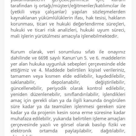
tarafından iş ortağı/müşteri/eğitmenler/katılımcılar ile
(yetkili veya çalışanlar) yapılan sözleşmelerden
kaynaklanan yükümlülüklerin ifası, hak tesisi, hakların
korunması, ticari ve hukuki değerlendirme süreçleri,
hukuki ve ticari risk analizleri, hukuki uyum süreci,
mali işlerin yürütülmesi amacıyla işlenebilmektedir.
Kurum olarak, veri sorumlusu sıfatı ile onayınız
dahilinde ve 6698 sayılı Kanun’un 5. ve 6. maddelerin
yer alan hukuka uygunluk sebepleri çerçevesinde elde
ettiğimiz ve 4. Maddede belirtilen kişisel verileriniz,
tamamen veya kısmen elde edilebilir, kaydedilebilir,
saklanabilir, depolanabilir, değiştirilebilir,
güncellenebilir, periyodik olarak kontrol edilebilir,
yeniden düzenlenebilir, sınıflandırılabilir, işlendikleri
amaç için gerekli olan ya da ilgili kanunda öngörülen
süre kadar ya da teamülen işlenmesi gereken süre
kadar ya da projenin kesin sona erme süresine kadar
muhafaza edilebilir, yukarıda belirtilen işleme amaçları
çerçevesinde yazılı ve görsel olarak basılıp fiziki ve
elektronik ortamda paylaşılabilir, dağıtılabilir,