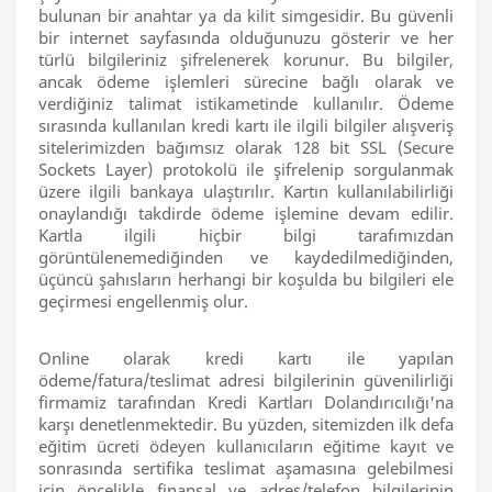
bulunan bir anahtar ya da kilit simgesidir. Bu güvenli
bir internet sayfasında olduğunuzu gösterir ve her
türlü bilgileriniz şifrelenerek korunur. Bu bilgiler,
ancak ödeme işlemleri sürecine bağlı olarak ve
verdiğiniz talimat istikametinde kullanılır. Ödeme
sırasında kullanılan kredi kartı ile ilgili bilgiler alışveriş
sitelerimizden bağımsız olarak 128 bit SSL (Secure
Sockets Layer) protokolü ile şifrelenip sorgulanmak
üzere ilgili bankaya ulaştırılır. Kartın kullanılabilirliği
onaylandığı takdirde ödeme işlemine devam edilir.
Kartla ilgili hiçbir bilgi tarafımızdan
görüntülenemediğinden ve kaydedilmediğinden,
üçüncü şahısların herhangi bir koşulda bu bilgileri ele
geçirmesi engellenmiş olur.
Online olarak kredi kartı ile yapılan
ödeme/fatura/teslimat adresi bilgilerinin güvenilirliği
firmamiz tarafından Kredi Kartları Dolandırıcılığı'na
karşı denetlenmektedir. Bu yüzden, sitemizden ilk defa
eğitim ücreti ödeyen kullanıcıların eğitime kayıt ve
sonrasında sertifika teslimat aşamasına gelebilmesi
için öncelikle finansal ve adres/telefon bilgilerinin