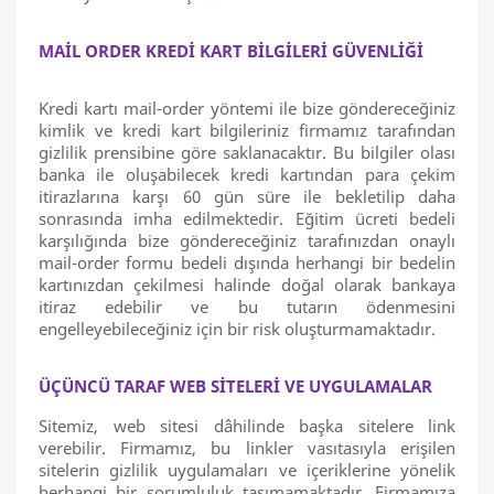
MAİL ORDER KREDİ KART BİLGİLERİ GÜVENLİĞİ
Kredi kartı mail-order yöntemi ile bize göndereceğiniz
kimlik ve kredi kart bilgileriniz firmamız tarafından
gizlilik prensibine göre saklanacaktır. Bu bilgiler olası
banka ile oluşabilecek kredi kartından para çekim
itirazlarına karşı 60 gün süre ile bekletilip daha
sonrasında imha edilmektedir. Eğitim ücreti bedeli
karşılığında bize göndereceğiniz tarafınızdan onaylı
mail-order formu bedeli dışında herhangi bir bedelin
kartınızdan çekilmesi halinde doğal olarak bankaya
itiraz edebilir ve bu tutarın ödenmesini
engelleyebileceğiniz için bir risk oluşturmamaktadır.
ÜÇÜNCÜ TARAF WEB SİTELERİ VE UYGULAMALAR
Sitemiz, web sitesi dâhilinde başka sitelere link
verebilir. Firmamız, bu linkler vasıtasıyla erişilen
sitelerin gizlilik uygulamaları ve içeriklerine yönelik
herhangi bir sorumluluk taşımamaktadır. Firmamıza