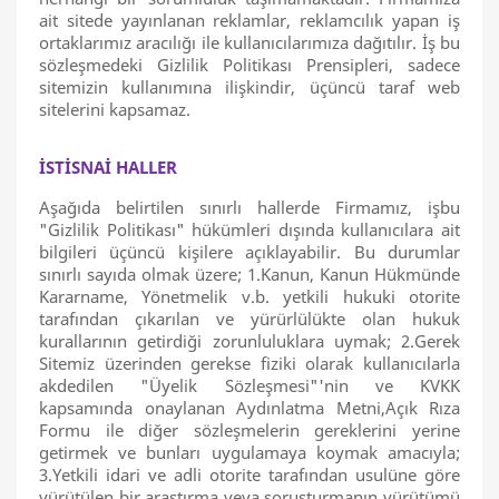
ait sitede yayınlanan reklamlar, reklamcılık yapan iş
ortaklarımız aracılığı ile kullanıcılarımıza dağıtılır. İş bu
sözleşmedeki Gizlilik Politikası Prensipleri, sadece
sitemizin kullanımına ilişkindir, üçüncü taraf web
sitelerini kapsamaz.
İSTİSNAİ HALLER
Aşağıda belirtilen sınırlı hallerde Firmamız, işbu
"Gizlilik Politikası" hükümleri dışında kullanıcılara ait
bilgileri üçüncü kişilere açıklayabilir. Bu durumlar
sınırlı sayıda olmak üzere; 1.Kanun, Kanun Hükmünde
Kararname, Yönetmelik v.b. yetkili hukuki otorite
tarafından çıkarılan ve yürürlülükte olan hukuk
kurallarının getirdiği zorunluluklara uymak; 2.Gerek
Sitemiz üzerinden gerekse fiziki olarak kullanıcılarla
akdedilen "Üyelik Sözleşmesi"'nin ve KVKK
kapsamında onaylanan Aydınlatma Metni,Açık Rıza
Formu ile diğer sözleşmelerin gereklerini yerine
getirmek ve bunları uygulamaya koymak amacıyla;
3.Yetkili idari ve adli otorite tarafından usulüne göre
yürütülen bir araştırma veya soruşturmanın yürütümü