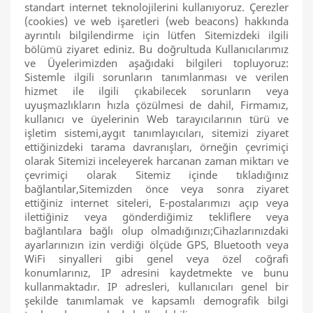
standart internet teknolojilerini kullanıyoruz. Çerezler
(cookies) ve web işaretleri (web beacons) hakkında
ayrıntılı bilgilendirme için lütfen Sitemizdeki ilgili
bölümü ziyaret ediniz. Bu doğrultuda Kullanıcılarımız
ve Üyelerimizden aşağıdaki bilgileri topluyoruz:
Sistemle ilgili sorunların tanımlanması ve verilen
hizmet ile ilgili çıkabilecek sorunların veya
uyuşmazlıkların hızla çözülmesi de dahil, Firmamız,
kullanıcı ve üyelerinin Web tarayıcılarının türü ve
işletim sistemi,aygıt tanımlayıcıları, sitemizi ziyaret
ettiğinizdeki tarama davranışları, örneğin çevrimiçi
olarak Sitemizi inceleyerek harcanan zaman miktarı ve
çevrimiçi olarak Sitemiz içinde tıkladığınız
bağlantılar,Sitemizden önce veya sonra ziyaret
ettiğiniz internet siteleri, E-postalarımızı açıp veya
ilettiğiniz veya gönderdiğimiz tekliflere veya
bağlantılara bağlı olup olmadığınızı;Cihazlarınızdaki
ayarlarınızın izin verdiği ölçüde GPS, Bluetooth veya
WiFi sinyalleri gibi genel veya özel coğrafi
konumlarınız, IP adresini kaydetmekte ve bunu
kullanmaktadır. IP adresleri, kullanıcıları genel bir
şekilde tanımlamak ve kapsamlı demografik bilgi