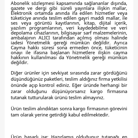
Abonelik sözleşmesi kapsamında sağlananlar dışında,
gazete ve dergi gibi süreli yayınlara ilişkin mallar,
Elektronik ortamda anında ifa edilen hizmetler veya
tüketiciye anında teslim edilen gayri maddi mallar, ile
ses veya görüntü kayıtlarının, kitap, dijital içerik,
yazılım programlarının, veri kaydedebilme ve veri
depolama cihazlarının, bilgisayar sarf malzemelerinin,
ambalajının ALICI tarafından açılmış olması halinde
iadesi Yönetmelik gereği mümkün değildir. Ayrıca
Cayma hakkı süresi sona ermeden önce, tüketicinin
onayı ile ifasına başlanan hizmetlere ilişkin cayma
hakkının kullanılması da Yönetmelik gereği mümkün
değildir.
Diğer ürünler için sevkiyat sırasında zarar gördüğünü
düşündüğünüz paketleri, teslim aldığınız firma yetkilisi
önünde açıp kontrol ediniz. Eğer üründe herhangi bir
zarar olduğunu düşünüyorsanız kargo firmasına
tutanak tutturularak ürünü teslim almayınız.
Ürün teslim alındıktan sonra kargo firmasının görevini
tam olarak yerine getirdiği kabul edilmektedir.
Ürün hasarlı ise: Hazırlamış olduğunuz tutanağı en